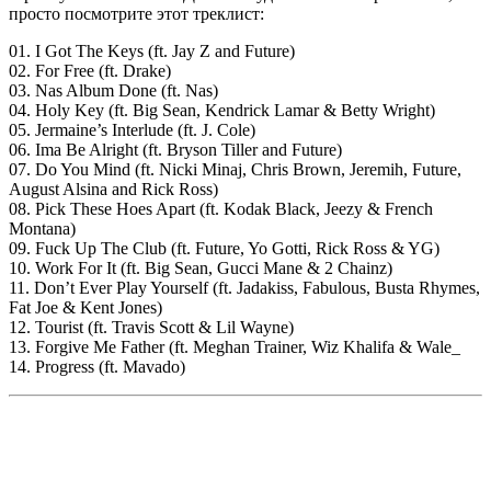
просто посмотрите этот треклист:
01. I Got The Keys (ft. Jay Z and Future)
02. For Free (ft. Drake)
03. Nas Album Done (ft. Nas)
04. Holy Key (ft. Big Sean, Kendrick Lamar & Betty Wright)
05. Jermaine’s Interlude (ft. J. Cole)
06. Ima Be Alright (ft. Bryson Tiller and Future)
07. Do You Mind (ft. Nicki Minaj, Chris Brown, Jeremih, Future,
August Alsina and Rick Ross)
08. Pick These Hoes Apart (ft. Kodak Black, Jeezy & French
Montana)
09. Fuck Up The Club (ft. Future, Yo Gotti, Rick Ross & YG)
10. Work For It (ft. Big Sean, Gucci Mane & 2 Chainz)
11. Don’t Ever Play Yourself (ft. Jadakiss, Fabulous, Busta Rhymes,
Fat Joe & Kent Jones)
12. Tourist (ft. Travis Scott & Lil Wayne)
13. Forgive Me Father (ft. Meghan Trainer, Wiz Khalifa & Wale_
14. Progress (ft. Mavado)