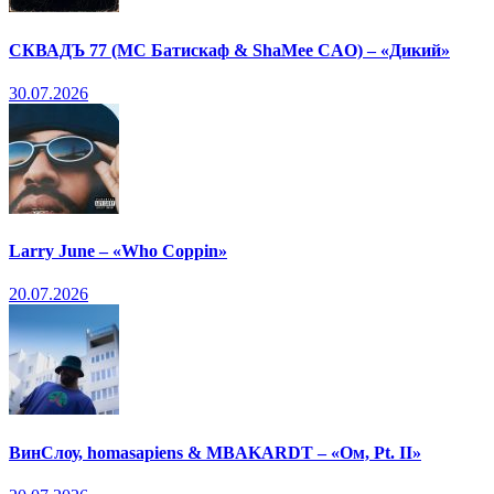
СКВАДЪ 77 (МС Батискаф & ShaMee CAO) – «Дикий»
30.07.2026
Larry June – «Who Coppin»
20.07.2026
ВинСлоу, homasapiens & MBAKARDT – «Ом, Pt. II»