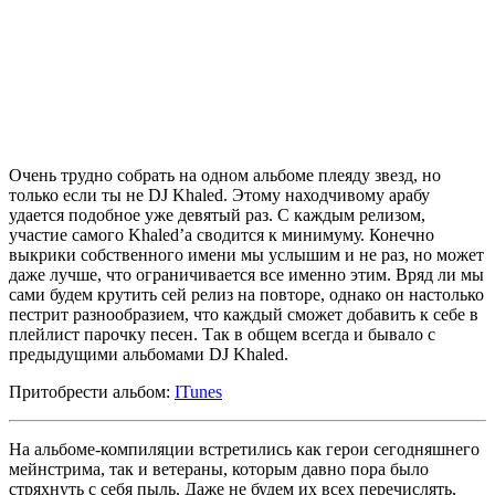
Очень трудно собрать на одном альбоме плеяду звезд, но
только если ты не
DJ Khaled
. Этому находчивому арабу
удается подобное уже девятый раз. С каждым релизом,
участие самого
Khaled’a
сводится к минимуму. Конечно
выкрики собственного имени мы услышим и не раз, но может
даже лучше, что ограничивается все именно этим. Вряд ли мы
сами будем крутить сей релиз на повторе, однако он настолько
пестрит разнообразием, что каждый сможет добавить к себе в
плейлист парочку песен. Так в общем всегда и бывало с
предыдущими альбомами
DJ Khaled
.
Притобрести альбом:
ITunes
На альбоме-компиляции встретились как герои сегодняшнего
мейнстрима, так и ветераны, которым давно пора было
стряхнуть с себя пыль. Даже не будем их всех перечислять,