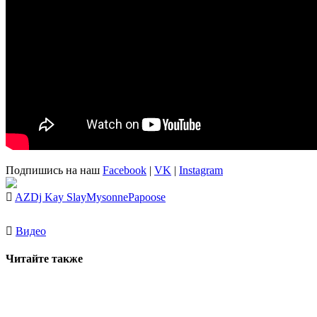
Подпишись на наш
Facebook
|
VK
|
Instagram
AZ
Dj Kay Slay
Mysonne
Papoose
Видео
Читайте также