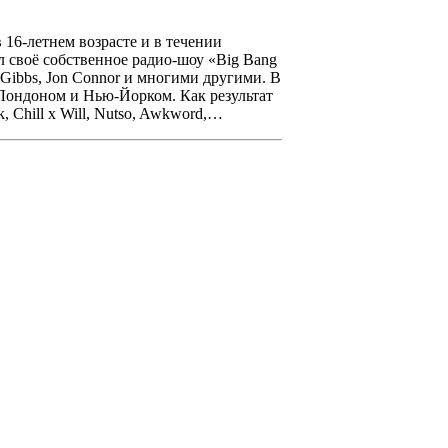
16-летнем возрасте и в течении
л своё собственное радио-шоу
«Big Bang
 Gibbs, Jon Connor
и многими другими. В
у Лондоном и Нью-Йорком. Как результат
k, Chill x Will, Nutso, Awkword,…