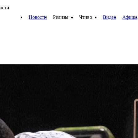
вости
Новости
Релизы
Чтиво
Видео
Афиша