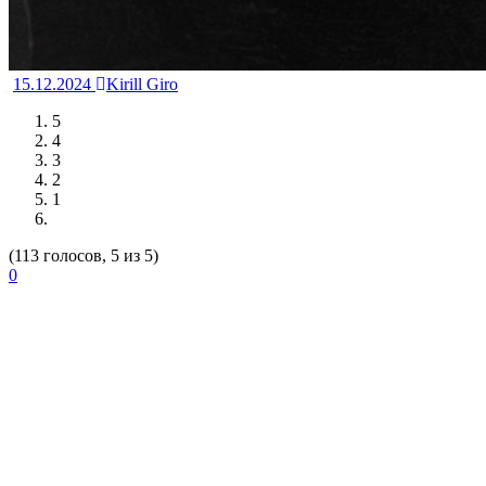
15.12.2024
Kirill Giro
5
4
3
2
1
(113 голосов, 5 из 5)
0