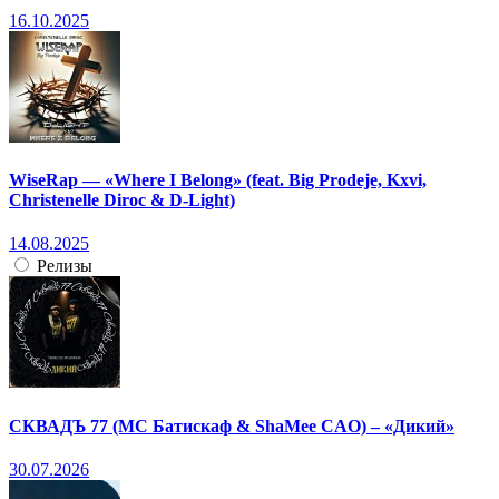
16.10.2025
WiseRap — «Where I Belong» (feat. Big Prodeje, Kxvi,
Christenelle Diroc & D-Light)
14.08.2025
Релизы
СКВАДЪ 77 (МС Батискаф & ShaMee CAO) – «Дикий»
30.07.2026