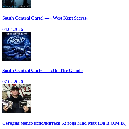
South Central Cartel — «West Kept Secret»
04.04.2026
South Central Cartel — «On The Grind»
07.02.2026
Сегодня могло исполниться 52 года Mad Max (Da B.O.M.B.)