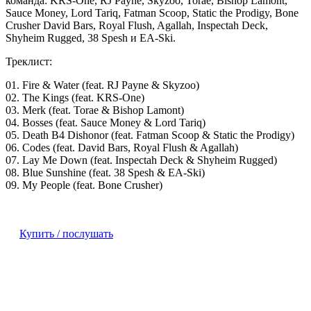
команда: KRS-One, RJ Payne, Skyzoo, Torae, Bishop Lamont,
Sauce Money, Lord Tariq, Fatman Scoop, Static the Prodigy, Bone
Crusher David Bars, Royal Flush, Agallah, Inspectah Deck,
Shyheim Rugged, 38 Spesh и EA-Ski.
Треклист:
01. Fire & Water (feat. RJ Payne & Skyzoo)
02. The Kings (feat. KRS-One)
03. Merk (feat. Torae & Bishop Lamont)
04. Bosses (feat. Sauce Money & Lord Tariq)
05. Death B4 Dishonor (feat. Fatman Scoop & Static the Prodigy)
06. Codes (feat. David Bars, Royal Flush & Agallah)
07. Lay Me Down (feat. Inspectah Deck & Shyheim Rugged)
08. Blue Sunshine (feat. 38 Spesh & EA-Ski)
09. My People (feat. Bone Crusher)
Купить / послушать