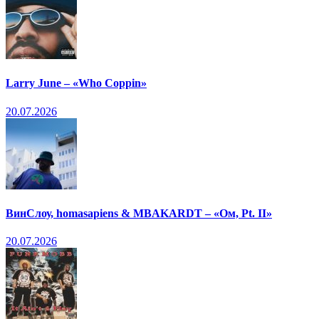
Larry June – «Who Coppin»
20.07.2026
ВинСлоу, homasapiens & MBAKARDT – «Ом, Pt. II»
20.07.2026