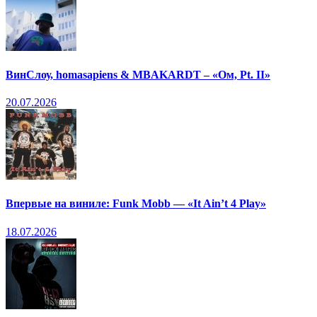
ВинСлоу, homasapiens & MBAKARDT – «Ом, Pt. II»
20.07.2026
Впервые на виниле: Funk Mobb — «It Ain’t 4 Play»
18.07.2026