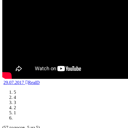
29.07.2017
RealD
5
4
3
2
1
(57 голосов, 5 из 5)