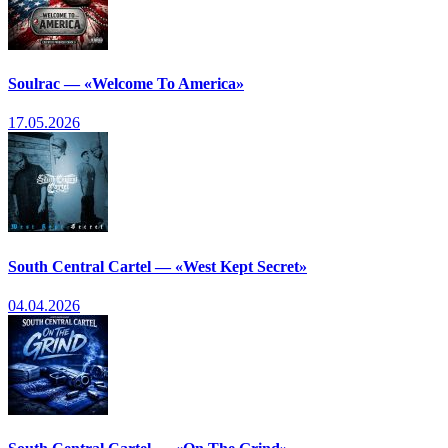
Soulrac — «Welcome To America»
17.05.2026
South Central Cartel — «West Kept Secret»
04.04.2026