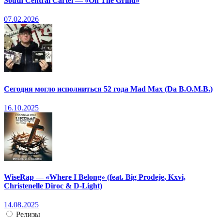
South Central Cartel — «On The Grind»
07.02.2026
Сегодня могло исполниться 52 года Mad Max (Da B.O.M.B.)
16.10.2025
WiseRap — «Where I Belong» (feat. Big Prodeje, Kxvi,
Christenelle Diroc & D-Light)
14.08.2025
Релизы