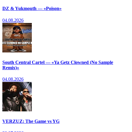
DZ & Yukmouth — «Poison»
04.08.2026
South Central Cartel — «Ya Getz Clowned (No Sample
Remix)»
04.08.2026
VERZUZ: The Game vs YG