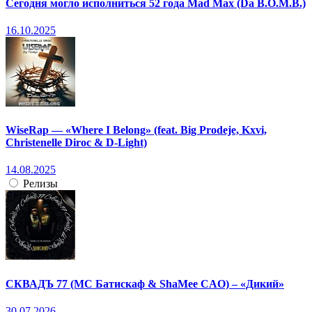
Сегодня могло исполниться 52 года Mad Max (Da B.O.M.B.)
16.10.2025
WiseRap — «Where I Belong» (feat. Big Prodeje, Kxvi,
Christenelle Diroc & D-Light)
14.08.2025
Релизы
СКВАДЪ 77 (МС Батискаф & ShaMee CAO) – «Дикий»
30.07.2026