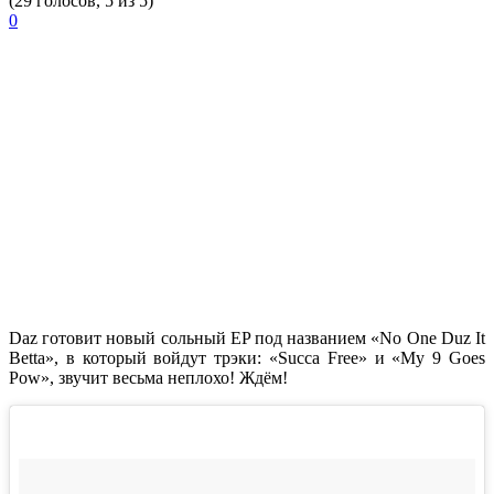
(29 голосов, 5 из 5)
0
Daz
готовит новый сольный EP под названием
«No One Duz It
Betta»
, в который войдут трэки:
«Succa Free»
и
«My 9 Goes
Pow»
, звучит весьма неплохо! Ждём!