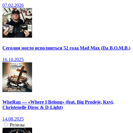
07.02.2026
Сегодня могло исполниться 52 года Mad Max (Da B.O.M.B.)
16.10.2025
WiseRap — «Where I Belong» (feat. Big Prodeje, Kxvi,
Christenelle Diroc & D-Light)
14.08.2025
Релизы