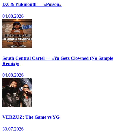
DZ & Yukmouth — «Poison»
04.08.2026
South Central Cartel — «Ya Getz Clowned (No Sample
Remix)»
04.08.2026
VERZUZ: The Game vs YG
30.07.2026