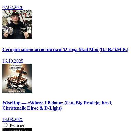
07.02.2026
Сегодня могло исполниться 52 года Mad Max (Da B.O.M.B.)
16.10.2025
WiseRap — «Where I Belong» (feat. Big Prodeje, Kxvi,
Christenelle Diroc & D-Light)
14.08.2025
Релизы