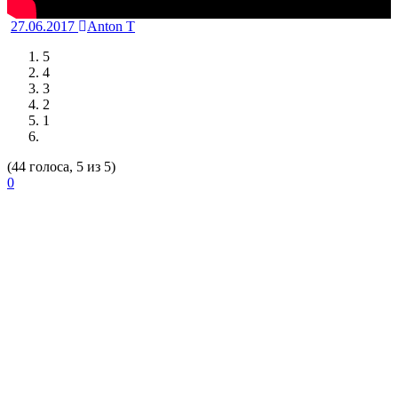
27.06.2017
Anton T
5
4
3
2
1
(44 голоса, 5 из 5)
0