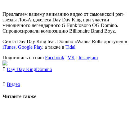
Предлагаем вашему вниманию видео от самоанской рэп-
звезды Лос-Анджелеса
Day Day King
при участии
мелодичного легендарного
G-Funk
‘ового OG
Domino
.
Спродюсировали композицию
Billionaire Brand Boyz
.
Сингл
Day Day King feat. Domino «Wanna Roll»
доступен в
iTunes
,
Google Play
, а также в
Tidal
Подпишись на наш
Facebook
|
VK
|
Instagram
Day Day King
Domino
Видео
Читайте также