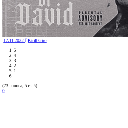
17.11.2022
Kirill Giro
5
4
3
2
1
(73 голоса, 5 из 5)
0