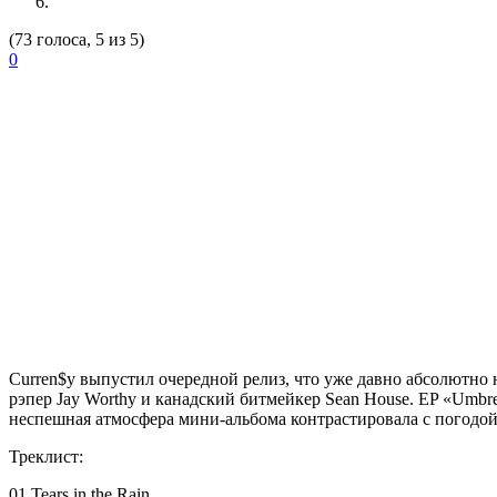
(73 голоса, 5 из 5)
0
Curren$y
выпустил очередной релиз, что уже давно абсолютно н
рэпер Jay Worthy и канадский битмейкер Sean House. EP «Umbr
неспешная атмосфера мини-альбома контрастировала с погодой
Треклист:
01 Tears in the Rain