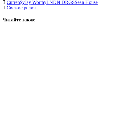
Curren$y
Jay Worthy
LNDN DRGS
Sean House
Свежие релизы
Читайте также