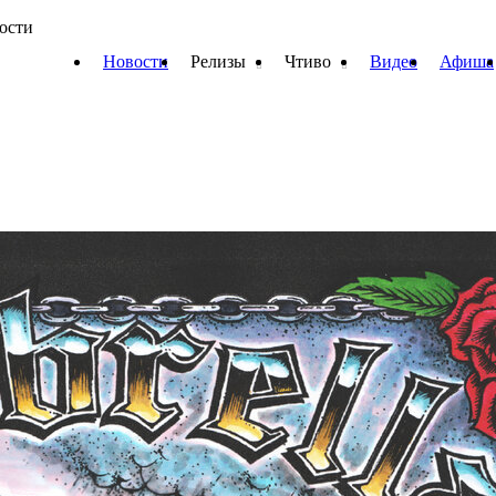
вости
Новости
Релизы
Чтиво
Видео
Афиша
»