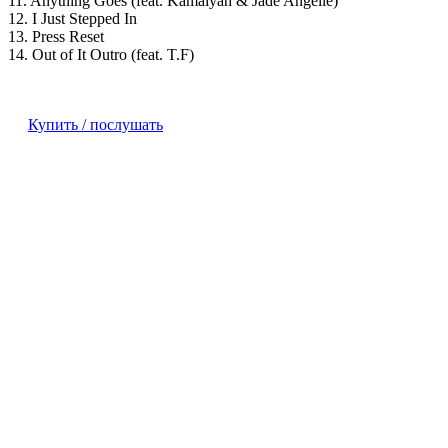
11. Anything Goes (feat. Kamaiyah & Jade Angelle)
12. I Just Stepped In
13. Press Reset
14. Out of It Outro (feat. T.F)
Купить / послушать