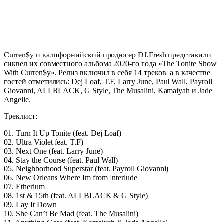
Curren$y
и калифорнийский продюсер
DJ.Fresh
представили
сиквел их совместного альбома 2020-го года «The Tonite Show
With Curren$y». Релиз включил в себя 14 треков, а в качестве
гостей отметились: Dej Loaf, T.F, Larry June, Paul Wall, Payroll
Giovanni, ALLBLACK, G Style, The Musalini, Kamaiyah и Jade
Angelle.
Треклист:
01. Turn It Up Tonite (feat. Dej Loaf)
02. Ultra Violet feat. T.F)
03. Next One (feat. Larry June)
04. Stay the Course (feat. Paul Wall)
05. Neighborhood Superstar (feat. Payroll Giovanni)
06. New Orleans Where Im from Interlude
07. Etherium
08. 1st & 15th (feat. ALLBLACK & G Style)
09. Lay It Down
10. She Can’t Be Mad (feat. The Musalini)