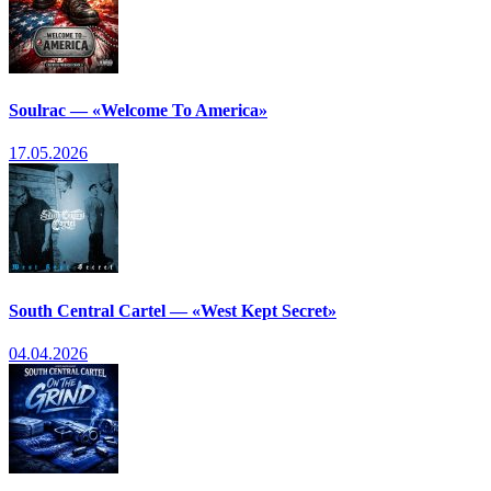
Soulrac — «Welcome To America»
17.05.2026
South Central Cartel — «West Kept Secret»
04.04.2026