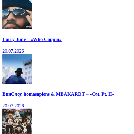
Larry June – «Who Coppin»
20.07.2026
ВинСлоу, homasapiens & MBAKARDT – «Ом, Pt. II»
20.07.2026