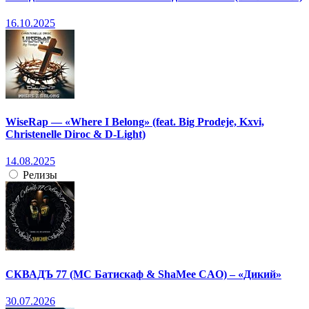
16.10.2025
WiseRap — «Where I Belong» (feat. Big Prodeje, Kxvi,
Christenelle Diroc & D-Light)
14.08.2025
Релизы
СКВАДЪ 77 (МС Батискаф & ShaMee CAO) – «Дикий»
30.07.2026