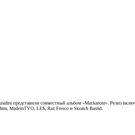
salini
представили совместный альбом «Mackaroni». Релиз включил
him, MadeinTYO, LE$, Raz Fresco и Skratch Bastid.