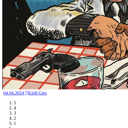
04.04.2024
Kirill Giro
5
4
3
2
1