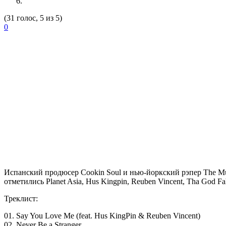
(31 голос, 5 из 5)
0
Испанский продюсер
Cookin Soul
и нью-йоркский рэпер
The Mu
отметились Planet Asia, Hus Kingpin, Reuben Vincent, Tha God Fa
Треклист:
01. Say You Love Me (feat. Hus KingPin & Reuben Vincent)
02. Never Be a Stranger