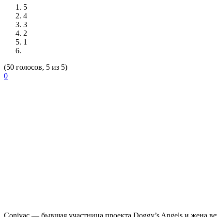
5
4
3
2
1
(50 голосов, 5 из 5)
0
Coniyac
— бывшая участница проекта
Doggy’s Angels
и жена ве