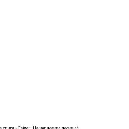
на сингл
«Caine»
. На написание песни её