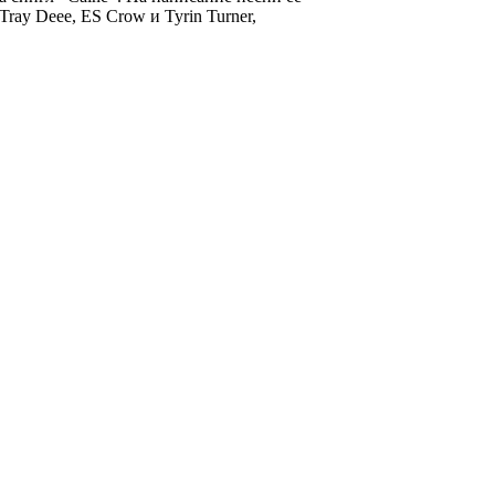
 Tray Deee
,
ES Crow
и
Tyrin Turner
,