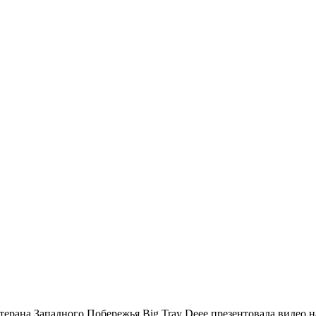
терана Западного Побережья
Big Tray Deee
презентовала видео 