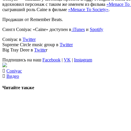
вдохновил персонаж с таким же именем из фильма
«Menace To 
сыгравший роль
Caine
в фильме
«Menace To Society»
.
Продакшн от
Remember Beats
.
Сингл
Coniyac «Caine»
доступен в
iTunes
и
Spotify
Coniyac
в
Twitter
Supreme Circle music group
в
Twitter
Big Tray Deee
в
Twitte
r
Подпишись на наш
Facebook
|
VK
|
Instagram
Coniyac
Видео
Читайте также