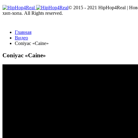
© 2015 - 2021 HipHop4Real | Но
хип-хопа. All Rights reserved.
Главная
Видео
Coniyac «Caine»
Coniyac «Caine»