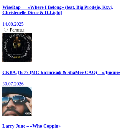
WiseRap — «Where I Belong» (feat. Big Prodeje, Kxvi,
Christenelle Diroc & D-Light)
14.08.2025
Релизы
СКВАДЪ 77 (МС Батискаф & ShaMee CAO) – «Дикий»
30.07.2026
Larry June – «Who Coppin»