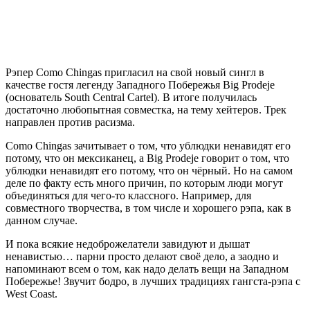
Рэпер
Como Chingas
пригласил на свой новый сингл в
качестве гостя легенду Западного Побережья
Big Prodeje
(основатель South Central Cartel). В итоге получилась
достаточно любопытная совместка, на тему хейтеров. Трек
направлен против расизма.
Como Chingas зачитывает о том, что ублюдки ненавидят его
потому, что он мексиканец, а Big Prodeje говорит о том, что
ублюдки ненавидят его потому, что он чёрный. Но на самом
деле по факту есть много причин, по которым люди могут
объединяться для чего-то классного. Например, для
совместного творчества, в том числе и хорошего рэпа, как в
данном случае.
И пока всякие недоброжелатели завидуют и дышат
ненавистью… парни просто делают своё дело, а заодно и
напоминают всем о том, как надо делать вещи на Западном
Побережье! Звучит бодро, в лучших традициях гангста-рэпа с
West Coast.