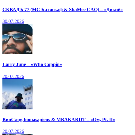
СКВАДЪ 77 (МС Батискаф & ShaMee CAO) – «Дикий»
30.07.2026
Larry June – «Who Coppin»
20.07.2026
ВинСлоу, homasapiens & MBAKARDT – «Ом, Pt. II»
20.07.2026