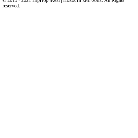
© 2015 - 2021 HipHop4Real | Новости хип-хопа. All Rights
reserved.