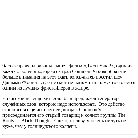
9-го февраля на экраны вышел фильм
«Джон Уик 2»
, одну из
важных ролей в котором сыграл
Common
. Чтобы обратить
больше внимания на этот факт, рэпер-актер посетил шоу
Джимми Фэллона
, где не смог не напомнить нам, что является
одним из лучших фристайлеров в жанре.
Чикагской легенде хип-хопа был предложен генератор
случайных слов, которые надо использовать. Это действо
становится еще интересней, когда к
Common’у
присоединяется его старый товарищ и солист группы
The
Roots — Black Thought
. У него, к слову, уровень ничуть не
хуже, чем у голливудского коллеги.