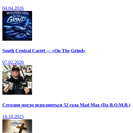
04.04.2026
South Central Cartel — «On The Grind»
07.02.2026
Сегодня могло исполниться 52 года Mad Max (Da B.O.M.B.)
16.10.2025