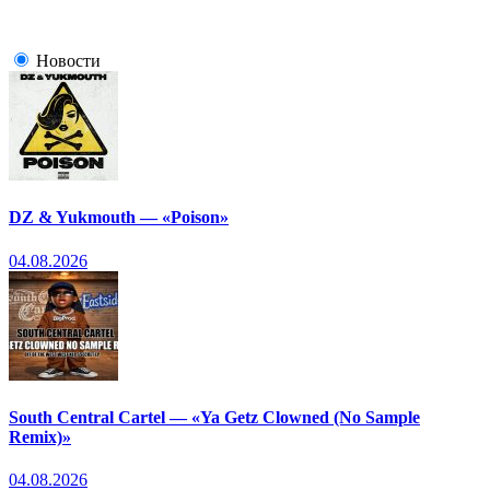
Новости
DZ & Yukmouth — «Poison»
04.08.2026
South Central Cartel — «Ya Getz Clowned (No Sample
Remix)»
04.08.2026