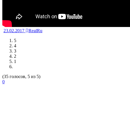
23.02.2017
RealRu
5
4
3
2
1
(35 голосов, 5 из 5)
0