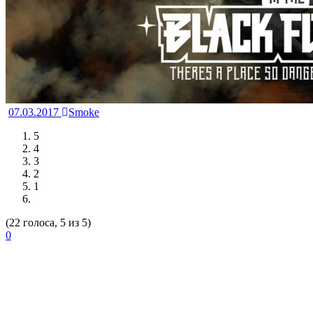
07.03.2017
Smoke
5
4
3
2
1
(22 голоса, 5 из 5)
0