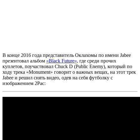
В конце 2016 года представитель Оклахомы по имени
Jabee
презентовал альбом
«Black Future»,
где среди прочих
куплетов, поучаствовал
Chuck D (Public Enemy),
который по
ходу трека
«Monument»
говорит о важных вещах, на этот трек
Jabee
и решил снять видео, одев на себя футболку с
изображением
2Pac: