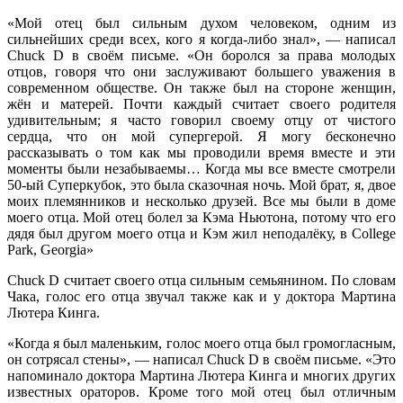
«Мой отец был сильным духом человеком, одним из
сильнейших среди всех, кого я когда-либо знал», — написал
Chuck D
в своём письме. «Он боролся за права молодых
отцов, говоря что они заслуживают б
о
льшего уважения в
современном обществе. Он также был на стороне женщин,
жён и матерей. Почти каждый считает своего родителя
удивительным; я часто говорил своему отцу от чистого
сердца, что он мой супергерой. Я могу бесконечно
рассказывать о том как мы проводили время вместе и эти
моменты были незабываемы… Когда мы все вместе смотрели
50-ый Суперкубок
, это была сказочная ночь. Мой брат, я, двое
моих племянников и несколько друзей. Все мы были в доме
моего отца. Мой отец болел за
Кэма Ньютона
, потому что его
дядя был другом моего отца и
Кэм
жил неподалёку, в College
Park, Georgia»
Chuck D
считает своего отца сильным семьянином. По словам
Чака
, голос его отца звучал также как и у доктора
Мартина
Лютера Кинга
.
«Когда я был маленьким, голос моего отца был громогласным,
он сотрясал стены», — написал
Chuck D
в своём письме. «
Это
напоминало доктора
Мартина Лютера Кинга
и многих других
известных ораторов. Кроме того мой отец был отличным