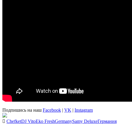
Подпишись на наш
Facebook
|
VK
|
Instagram
Chefket
DJ Vito
Eko Fresh
Germany
Samy Deluxe
Германия