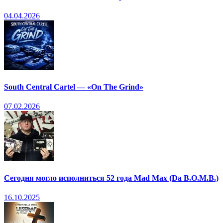
04.04.2026
South Central Cartel — «On The Grind»
07.02.2026
Сегодня могло исполниться 52 года Mad Max (Da B.O.M.B.)
16.10.2025