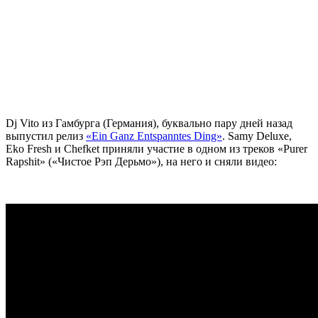
Dj Vito
из Гамбурга (Германия), буквально пару дней назад
выпустил релиз
«
Ein Ganz Entspanntes Ding»
.
Samy Deluxe,
Eko Fresh
и
Chefket
приняли участие в одном из треков
«Purer
Rapshit» («Чистое Рэп Дерьмо»)
, на него и сняли видео: