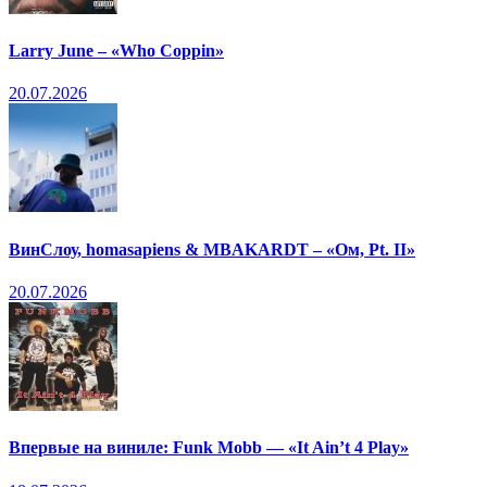
Larry June – «Who Coppin»
20.07.2026
ВинСлоу, homasapiens & MBAKARDT – «Ом, Pt. II»
20.07.2026
Впервые на виниле: Funk Mobb — «It Ain’t 4 Play»