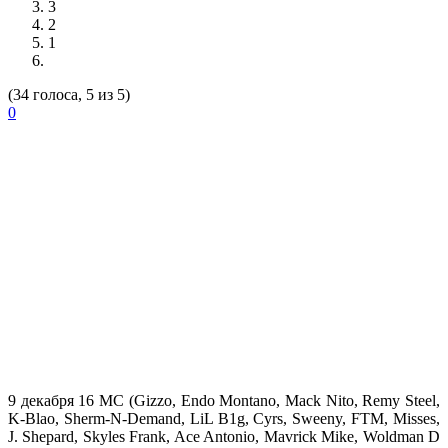
3
2
1
(34 голоса, 5 из 5)
0
9 декабря 16 МС (
Gizzo, Endo Montano, Mack Nito, Remy Steel,
K-Blao, Sherm-N-Demand, LiL B1g, Cyrs, Sweeny, FTM, Misses,
J. Shepard, Skyles Frank, Ace Antonio, Mavrick Mike, Woldman D