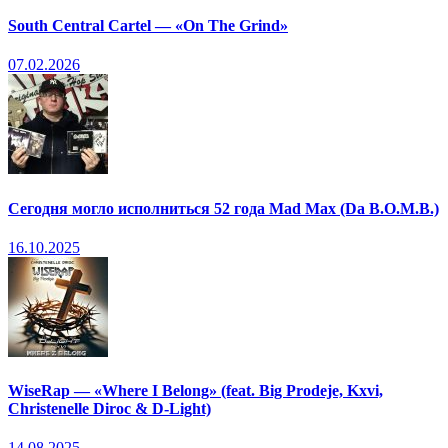
South Central Cartel — «On The Grind»
07.02.2026
Сегодня могло исполниться 52 года Mad Max (Da B.O.M.B.)
16.10.2025
WiseRap — «Where I Belong» (feat. Big Prodeje, Kxvi,
Christenelle Diroc & D-Light)
14.08.2025