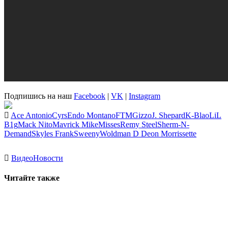
Подпишись на наш
Facebook
|
VK
|
Instagram
Ace Antonio
Cyrs
Endo Montano
FTM
Gizzo
J. Shepard
K-Blao
LiL
B1g
Mack Nito
Mavrick Mike
Misses
Remy Steel
Sherm-N-
Demand
Skyles Frank
Sweeny
Woldman D Deon Morrissette
Видео
Новости
Читайте также