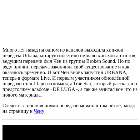
Много лет назад на одном из каналов выходила хип-хоп
передача
Urbana,
которую посетило не мало хип-хоп артистов,
ведущим передачи был
Чен
из группы
Broken Sound.
Но по
ряду причин передача закончила своё существование и как
оказалось временно. И вот
Чен
вновь запустил
URBANA,
теперь в формате
Live
. И первым участником обновлённой
передачи стал
Шарп
из команды
True Star,
который рассказал о
предстоящем альбоме
«DE LUGA»,
а так же зачитал кое-что из
нового материала.
Следить за обновлениями передачи можно в том числе, зайдя
на страницу к
Чену