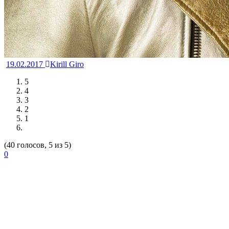
19.02.2017
Kirill Giro
5
4
3
2
1
(40 голосов, 5 из 5)
0