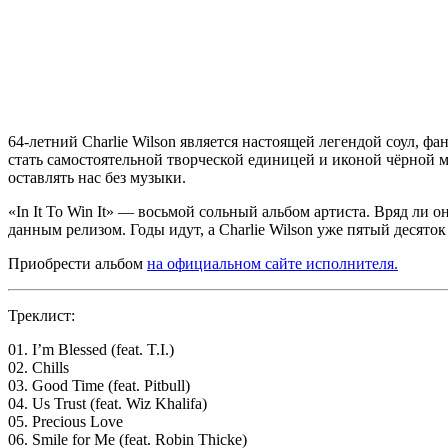
64-летний
Charlie Wilson
является настоящей легендой соул, фа
стать самостоятельной творческой единицей и иконой чёрной му
оставлять нас без музыки.
«In It To Win It»
— восьмой сольный альбом артиста. Вряд ли он
данным релизом. Годы идут, а
Charlie Wilson
уже пятый десяток 
Приобрести альбом
на официальном сайте исполнителя.
Треклист:
01. I’m Blessed (feat. T.I.)
02. Chills
03. Good Time (feat. Pitbull)
04. Us Trust (feat. Wiz Khalifa)
05. Precious Love
06. Smile for Me (feat. Robin Thicke)