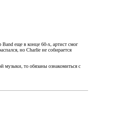
p Band
еще в конце 60-х, артист смог
распался, но
Charlie
не собирается
й музыки, то обязаны ознакомиться с