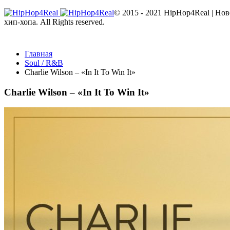
© 2015 - 2021 HipHop4Real | Но
хип-хопа. All Rights reserved.
Главная
Soul / R&B
Charlie Wilson – «In It To Win It»
Charlie Wilson – «In It To Win It»