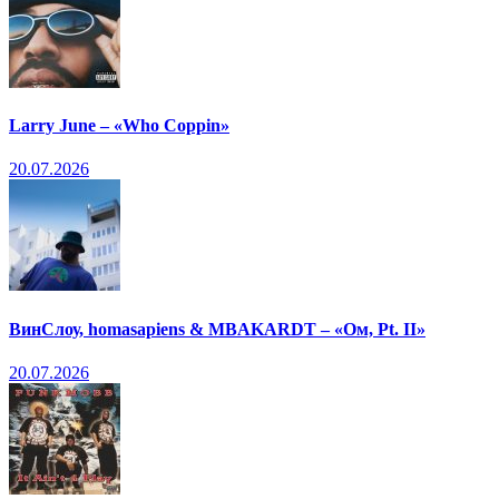
Larry June – «Who Coppin»
20.07.2026
ВинСлоу, homasapiens & MBAKARDT – «Ом, Pt. II»
20.07.2026