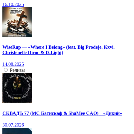
16.10.2025
WiseRap — «Where I Belong» (feat. Big Prodeje, Kxvi,
Christenelle Diroc & D-Light)
14.08.2025
Релизы
СКВАДЪ 77 (МС Батискаф & ShaMee CAO) – «Дикий»
30.07.2026