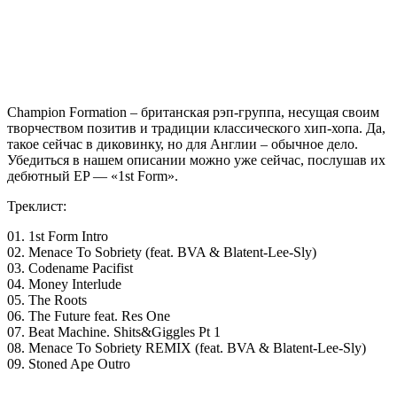
Champion Formation
– британская рэп-группа, несущая своим
творчеством позитив и традиции классического хип-хопа. Да,
такое сейчас в диковинку, но для Англии – обычное дело.
Убедиться в нашем описании можно уже сейчас, послушав их
дебютный EP — «1st Form».
Треклист:
01. 1st Form Intro
02. Menace To Sobriety (feat. BVA & Blatent-Lee-Sly)
03. Codename Pacifist
04. Money Interlude
05. The Roots
06. The Future feat. Res One
07. Beat Machine. Shits&Giggles Pt 1
08. Menace To Sobriety REMIX (feat. BVA & Blatent-Lee-Sly)
09. Stoned Ape Outro