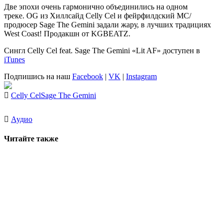
Две эпохи очень гармонично объединились на одном
треке. OG из Хиллсайд
Celly Cel
и фейрфилдский МС/
продюсер
Sage
The Gemini
задали жару, в лучших традициях
West Coast
! Продакшн от
KGBEATZ
.
Сингл
Celly Cel feat. Sage The Gemini «Lit AF»
доступен в
iTunes
Подпишись на наш
Facebook
|
VK
|
Instagram
Celly Cel
Sage The Gemini
Аудио
Читайте также