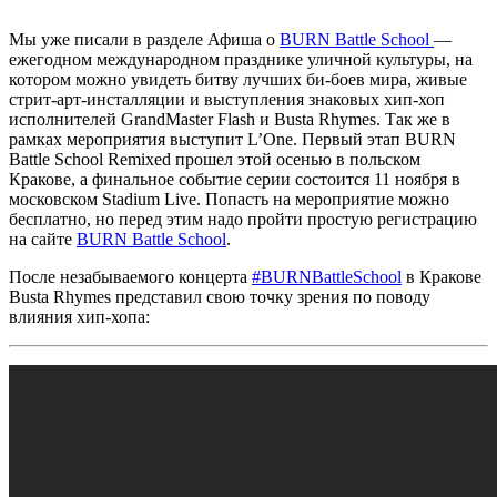
Мы уже писали в разделе Афиша о
BURN Battle School
—
ежегодном международном празднике уличной культуры, на
котором можно увидеть битву лучших би-боев мира, живые
стрит-арт-инсталляции и выступления знаковых хип-хоп
исполнителей
GrandMaster Flash
и
Busta Rhymes.
Так же в
рамках мероприятия выступит
L’One.
Первый этап
BURN
Battle School Remixed
прошел этой осенью в польском
Кракове, а финальное событие серии состоится 11 ноября в
московском
Stadium Live
. Попасть на мероприятие можно
бесплатно, но перед этим надо пройти простую регистрацию
на сайте
BURN Battle School
.
После незабываемого концерта
#BURNBattleSchool
в Кракове
Busta Rhymes
представил свою точку зрения по поводу
влияния хип-хопа: