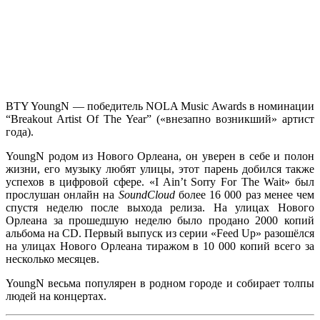
BTY YoungN
— победитель
NOLA Music Award
s в номинации
“Breakout Artist Of The Year”
(«внезапно возникший» артист
года).
YoungN
родом из Нового Орлеана, он уверен в себе и полон
жизни, его музыку любят улицы, этот парень добился также
успехов в цифровой сфере.
«I Ain’t Sorry For The Wait»
был
прослушан онлайн на
SoundCloud
более 16 000 раз менее чем
спустя неделю после выхода релиза. На улицах Нового
Орлеана за прошедшую неделю было продано 2000 копий
альбома на CD. Первый выпуск из серии
«Feed Up»
разошёлся
на улицах Нового Орлеана тиражом в 10 000 копий всего за
несколько месяцев.
YoungN
весьма популярен в родном городе и собирает толпы
людей на концертах.