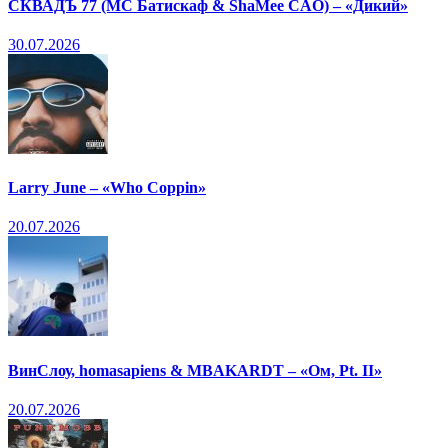
СКВАДЪ 77 (МС Батискаф & ShaMee CAO) – «Дикий»
30.07.2026
Larry June – «Who Coppin»
20.07.2026
ВинСлоу, homasapiens & MBAKARDT – «Ом, Pt. II»
20.07.2026