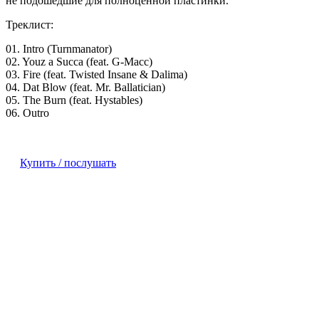
не подошедшие для полноценной пластинки.
Треклист:
01. Intro (Turnmanator)
02. Youz a Succa (feat. G-Macc)
03. Fire (feat. Twisted Insane & Dalima)
04. Dat Blow (feat. Mr. Ballatician)
05. The Burn (feat. Hystables)
06. Outro
Купить / послушать