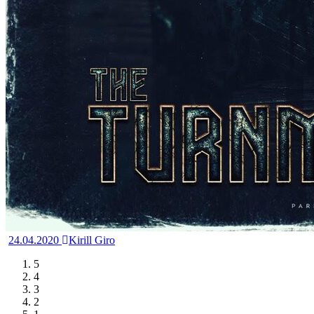
24.04.2020
Kirill Giro
5
4
3
2