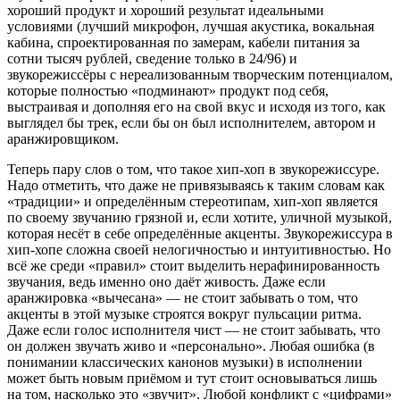
хороший продукт и хороший результат идеальными
условиями (лучший микрофон, лучшая акустика, вокальная
кабина, спроектированная по замерам, кабели питания за
сотни тысяч рублей, сведение только в 24/96) и
звукорежиссёры с нереализованным творческим потенциалом,
которые полностью «подминают» продукт под себя,
выстраивая и дополняя его на свой вкус и исходя из того, как
выглядел бы трек, если бы он был исполнителем, автором и
аранжировщиком.
Теперь пару слов о том, что такое хип-хоп в звукорежиссуре.
Надо отметить, что даже не привязываясь к таким словам как
«традиции» и определённым стереотипам, хип-хоп является
по своему звучанию грязной и, если хотите, уличной музыкой,
которая несёт в себе определённые акценты. Звукорежиссура в
хип-хопе сложна своей нелогичностью и интуитивностью. Но
всё же среди «правил» стоит выделить нерафинированность
звучания, ведь именно оно даёт живость. Даже если
аранжировка «вычесана» — не стоит забывать о том, что
акценты в этой музыке строятся вокруг пульсации ритма.
Даже если голос исполнителя чист — не стоит забывать, что
он должен звучать живо и «персонально». Любая ошибка (в
понимании классических канонов музыки) в исполнении
может быть новым приёмом и тут стоит основываться лишь
на том, насколько это «звучит». Любой конфликт с «цифрами»