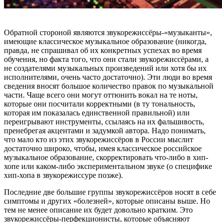
Обратной стороной являются звукорежиссёры-«музыканты»,
имеющие классическое музыкальное образование (никогда,
правда, не спрашивал об их конкретных успехах во время
обучения, но факта того, что они стали звукорежиссёрами, а
не создателями музыкальных произведений или хотя бы их
исполнителями, очень часто достаточно). Эти люди во время
сведения вносят большое количество правок по музыкальной
части. Чаще всего они могут оттюнить вокал на те ноты,
которые они посчитали корректными (в ту тональность,
которая им показалась единственной правильной) или
переигрывают инструменты, ссылаясь на их фальшивость,
пренебрегая акцентами и задумкой автора. Надо понимать,
что мало кто из этих звукорежиссёров в России мыслит
достаточно широко, чтобы, имея классическое российское
музыкальное образование, скорректировать что-либо в хип-
хопе или каком-либо экспериментальном звуке (о специфике
хип-хопа в звукорежиссуре позже).
Последние две большие группы звукорежиссёров носят в себе
симптомы и других «болезней», которые описаны выше. Но
тем не менее описание их будет довольно кратким. Это
звукорежиссёры-перфекционисты, которые объясняют