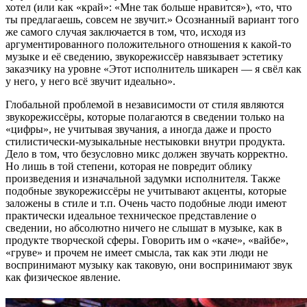
хотел (или как «край»: «Мне так больше нравится»), «то, что
ты предлагаешь, совсем не звучит.» Осознанный вариант того
же самого случая заключается в том, что, исходя из
аргументированного положительного отношения к какой-то
музыке и её сведению, звукорежиссёр навязывает эстетику
заказчику на уровне «Этот исполнитель шикарен — я свёл как
у него, у него всё звучит идеально».
Глобальной проблемой в независимости от стиля являются
звукорежиссёры, которые полагаются в сведении только на
«цифры», не учитывая звучания, а иногда даже и просто
стилистически-музыкальные нестыковки внутри продукта.
Дело в том, что безусловно микс должен звучать корректно.
Но лишь в той степени, которая не повредит облику
произведения и изначальной задумки исполнителя. Также
подобные звукорежиссёры не учитывают акценты, которые
заложены в стиле и т.п. Очень часто подобные люди имеют
практически идеальное техническое представление о
сведении, но абсолютно ничего не слышат в музыке, как в
продукте творческой сферы. Говорить им о «каче», «вайбе»,
«груве» и прочем не имеет смысла, так как эти люди не
воспринимают музыку как таковую, они воспринимают звук
как физическое явление.