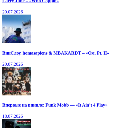
Larry June – «Who Coppin»
20.07.2026
ВинСлоу, homasapiens & MBAKARDT – «Ом, Pt. II»
20.07.2026
Впервые на виниле: Funk Mobb — «It Ain’t 4 Play»
18.07.2026