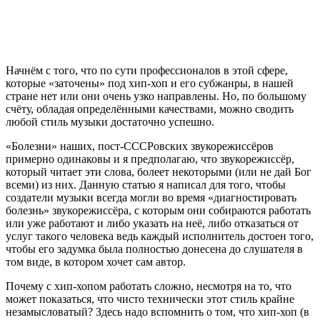
Начнём с того, что по сути профессионалов в этой сфере,
которые «заточены» под хип-хоп и его субжанры, в нашей
стране нет или они очень узко направлены. Но, по большому
счёту, обладая определёнными качествами, можно сводить
любой стиль музыки достаточно успешно.
«Болезни» наших, пост-СССРовских звукорежиссёров
примерно одинаковы и я предполагаю, что звукорежиссёр,
который читает эти слова, болеет некоторыми (или не дай Бог
всеми) из них. Данную статью я написал для того, чтобы
создатели музыки всегда могли во время «диагностировать
болезнь» звукорежиссёра, с которым они собираются работать
или уже работают и либо указать на неё, либо отказаться от
услуг такого человека ведь каждый исполнитель достоен того,
чтобы его задумка была полностью донесена до слушателя в
том виде, в котором хочет сам автор.
Почему с хип-хопом работать сложно, несмотря на то, что
может показаться, что чисто технически этот стиль крайне
незамысловатый? Здесь надо вспомнить о том, что хип-хоп (в