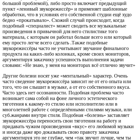
большой проблемой), либо просто включает предыдущий
пункт «ленивый звукорежиссёр» и применяет шаблонные
обработки, что в условиях его собственной студии ещё худо
бедно «прокатывало». Схожий случай происходит, когда
подобный «специалист» может сводить все музыкальные
произведения в привычной для него стилистике того
материала, с которым он работал больше всего или который
ему просто легче всего сделать .Также подобные
звукорежиссёры часто не учитывают звучание финального
продукта на каких-либо колонках, кроме своих мониторов,
аргументируя заказчику успешность выполнения задачи
словами: «Не знаю, у меня на мониторах всё отлично звучит»
Другие болезни носят уже «ментальный» характер. Очень
часто сведение звукорежиссёра зависит не от его опыта или
того, что он слышит в музыке, а от его собственного вкуса.
Часто здесь нет осознанности. Подобная проблема часто
возникает сама собой на фоне личного эстетического
тяготения к какому-то стилю или исполнителю или в
многолетней работе с определёнными стилями музыки, или
суб.жанрами внутри стиля. Подобная «болезнь» заставляет
звукорежиссёра переносить свои тяготения на работу и
придавать чужим произведения «вкус» его любимой музыки
и иногда даже яро доказывать свою правоту заказчика
аргументируя это не глубже, чем «так звучит лучше, чем ты