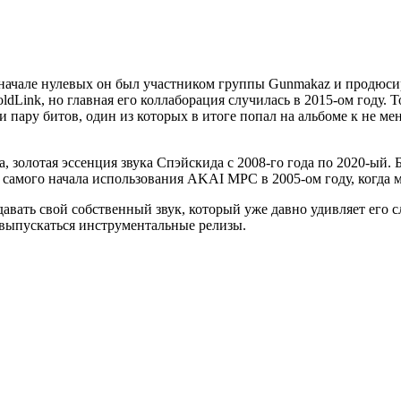
начале нулевых он был участником группы Gunmakaz и продюси
dLink, но главная его коллаборация случилась в 2015-ом году. 
и пару битов, один из которых в итоге попал на альбоме к не ме
золотая эссенция звука Спэйскида с 2008-го года по 2020-ый. Б
самого начала использования AKAI MPC в 2005-ом году, когда м
авать свой собственный звук, который уже давно удивляет его 
 выпускаться инструментальные релизы.