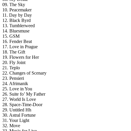
09. The Sky
10. Peacemaker
11. Day by Day
12. Black Byrd
13. Tumblerweed
14. Bluesmuse
15. GSM
16. Fender Beat
17. Love in Prague
18. The Gift
19. Flowers for Her
20. Fly Joint
21. Teplo
22. Changes of Scenary
23. Pensieri
24. Afrimanik
25. Love in You
26. Suite fo’ My Father
27. World Is Love
28. Space-Time-Door
29. Untitled Hh
30. Astral Fortune
31. Your Light
32. Move
33. Music for Live