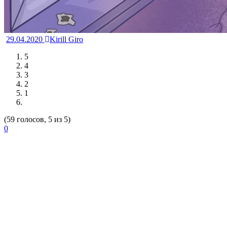
29.04.2020
Kirill Giro
5
4
3
2
1
(59 голосов, 5 из 5)
0