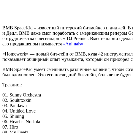
BMB SpaceKid
– известный питерский битмейкер и диджей. В 
и Децл. BMB даже смог поработать с американским рэпером Gol
сотрудничества с легендарным DJ Premier. Вместе парни сделал
его продакшеном называется
«Animals»
.
«Homework» — новый бит-тейп от BMB, куда 42 инструментала, 
показывает обширный опыт музыканта, который он приобрел с 
BMB SpaceKid умеет смешивать различные влияния, чтобы созд
был вдохновлен. Это его последний бит-тейп, больше не будут
Треклист:
01. Sunny Orchestra
02. Soultrxxxin
03. Pandawa
04. Untitled Love
05. Shining
06. Heart Is No Joke
07. Hiro
08. My Dealz