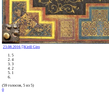
23.08.2016
Kirill Giro
5
4
3
2
1
(59 голосов, 5 из 5)
0