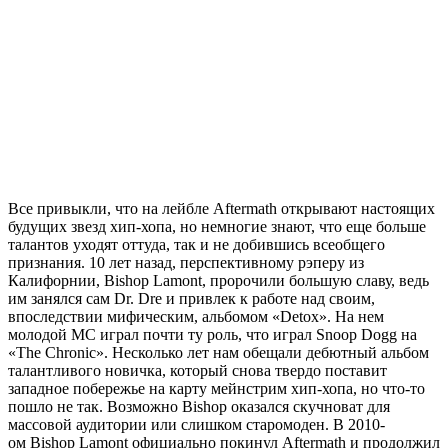
Все привыкли, что на лейбле
Aftermath
открывают настоящих
будущих звезд хип-хопа, но немногие знают, что еще больше
талантов уходят оттуда, так и не добившись всеобщего
признания. 10 лет назад, перспективному рэперу из
Калифорнии,
Bishop Lamont
, пророчили большую славу, ведь
им занялся сам
Dr. Dre
и привлек к работе над своим,
впоследствии мифическим, альбомом
«Detox»
. На нем
молодой MC играл почти ту роль, что играл
Snoop Dogg
на
«The Chronic»
. Несколько лет нам обещали дебютный альбом
талантливого новичка, который снова твердо поставит
западное побережье на карту мейнстрим хип-хопа, но что-то
пошло не так. Возможно
Bishop
оказался скучноват для
массовой аудитории или слишком старомоден. В 2010-
ом
Bishop Lamont
официально покинул Aftermath и продолжил