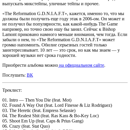
выпускать микстейпы, уличные тейпы и прочее.
«The Reformation G.D.N.I.A.F.T»
, кажется, именно то, что мы
должны были получить еще году этак в 2006-ом. Он может и
не получил бы популярности, как какой-нибудь
The Game
например, но точно свою ншу бы занял. Сейчас к
Bishop
Lamont
приковано намного меньше внимания, чем тогда. Если
забыли о нем, то
«The Reformation G.D.N.I.A.F.T»
может
громко напомнить. Обилие серьезных гостей только
заинтересовывает. 10 лет — это срок, но как мы знаем — у
хорошей музыки нет срока годности.
Приобрести альбома можно
на официальном сайте
.
Послушать:
ВК
Треклист:
01. Intro — Then You Die (feat. Mot)
02. Found A Way Out (feat. Lord Finesse & Liz Rodriguez)
03. The Heretic (feat. Empress Selassie)
04. The Realest Shit (feat. Ras Kass & Bo-Key Loc)
05. Shoot Em Up (feat. Caps & Prius Gang)
06. Crazy (feat. Stat Quo)