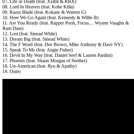
07. Life or Death (feat. Xzibit & RBX)
08. Lord In Heaven (feat. Kobe Killa)
09. Razor Blade (feat. Kokane & Warren G)
10. Here We Go Again (feat. Kennedy & Willie B)
11. Are You Ready (feat. Rapper Pooh, Focus… Wyann Vaughn &
Ram Dass)
12. Lost (feat. Sinead White)
13. Dream Big (feat. Sinead White)
14. The F Word (feat. Dee Brown, Mike Anthony & Dave NY)
15. Speak To Me (feat. Angie Fisher)
16. Devil In My Way (feat. Daniel Seef & Lauren Pardini)
17. Phoenix (feat. Shaun Morgan of Seether)
18. Un-American (feat. Ryu & Apathy)
19. Outro