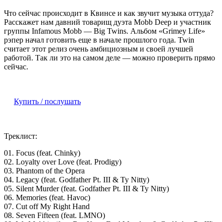
Что сейчас происходит в Квинсе и как звучит музыка оттуда?
Расскажет нам давний товарищ дуэта Mobb Deep и участник
группы Infamous Mobb —
Big Twins
. Альбом «Grimey Life»
рэпер начал готовить еще в начале прошлого года. Twin
считает этот релиз очень амбициозным и своей лучшей
работой. Так ли это на самом деле — можно проверить прямо
сейчас.
Купить / послушать
Треклист:
01. Focus (feat. Chinky)
02. Loyalty over Love (feat. Prodigy)
03. Phantom of the Opera
04. Legacy (feat. Godfather Pt. III & Ty Nitty)
05. Silent Murder (feat. Godfather Pt. III & Ty Nitty)
06. Memories (feat. Havoc)
07. Cut off My Right Hand
08. Seven Fifteen (feat. LMNO)