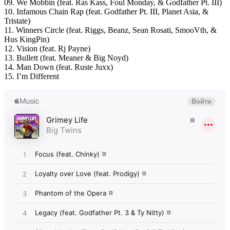
09. We Mobbin (feat. Ras Kass, Foul Monday, & Godfather Pt. III)
10. Infamous Chain Rap (feat. Godfather Pt. III, Planet Asia, &
Tristate)
11. Winners Circle (feat. Riggs, Beanz, Sean Rosati, SmooVth, &
Hus KingPin)
12. Vision (feat. Rj Payne)
13. Bullett (feat. Meaner & Big Noyd)
14. Man Down (feat. Ruste Juxx)
15. I’m Different