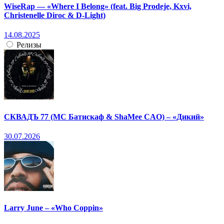
WiseRap — «Where I Belong» (feat. Big Prodeje, Kxvi,
Christenelle Diroc & D-Light)
14.08.2025
Релизы
СКВАДЪ 77 (МС Батискаф & ShaMee CAO) – «Дикий»
30.07.2026
Larry June – «Who Coppin»