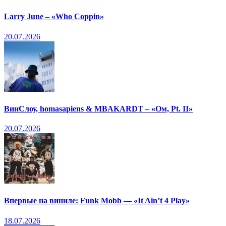
Larry June – «Who Coppin»
20.07.2026
ВинСлоу, homasapiens & MBAKARDT – «Ом, Pt. II»
20.07.2026
Впервые на виниле: Funk Mobb — «It Ain’t 4 Play»
18.07.2026