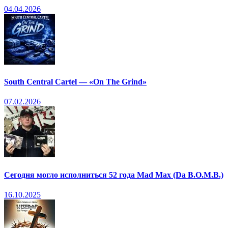
04.04.2026
South Central Cartel — «On The Grind»
07.02.2026
Сегодня могло исполниться 52 года Mad Max (Da B.O.M.B.)
16.10.2025