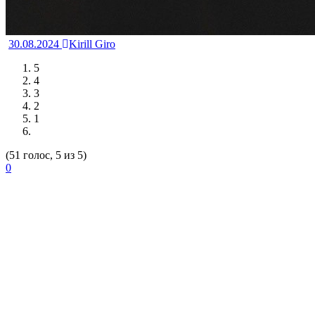
30.08.2024
Kirill Giro
5
4
3
2
1
(51 голос, 5 из 5)
0