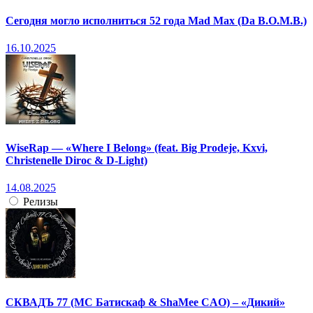
Сегодня могло исполниться 52 года Mad Max (Da B.O.M.B.)
16.10.2025
WiseRap — «Where I Belong» (feat. Big Prodeje, Kxvi,
Christenelle Diroc & D-Light)
14.08.2025
Релизы
СКВАДЪ 77 (МС Батискаф & ShaMee CAO) – «Дикий»