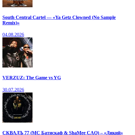
South Central Cartel — «Ya Getz Clowned (No Sample
Remix)»
04.08.2026
VERZUZ: The Game vs YG
30.07.2026
СКВАДЪ 77 (МС Батискаф & ShaMee CAO) – «Дикий»