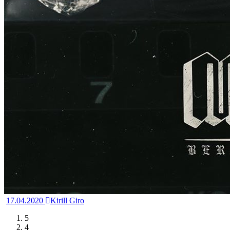
17.04.2020
Kirill Giro
5
4