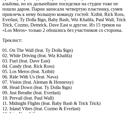
альбома, но их дальнейшие посиделки на студии тоже не
пошли даром. Парни записали четвертую пластинку, сумев
привлечь к нему большую команду гостей: Xzibit, Rick Ross,
Everlast, Ty Dolla $ign, Baby Bash, Wiz Khalifa, Paul Wall, Trick
Trick, Cozmo, Demrick, Dave East и другие. Из 15 треков на
«Los Meros» только 2 обошлись без участников со стороны.
Треклист:
01. On The Wall (feat. Ty Dolla $ign)
02. While Driving (feat. Wiz Khalifa)
03. Fuel (feat. Dave East)
04. Candy (feat. Rick Ross)
05. Los Meros (feat. Xzibit)
06. Ride With Us (feat. Nava)
07. Vision (feat. Aleman & Hennessy)
08. Head Down (feat. Ty Dolla $ign)
09. Just Breathe (feat. Everlast)
10. Prevail (feat. Paul Wall)
11. Midnight Flights (feat. Baby Bash & Trick Trick)
12. Island Vibes (feat. Cozmo & Everlast)
13. Live Your Life
14. House Titles (feat. Demrick)
15. Been Real