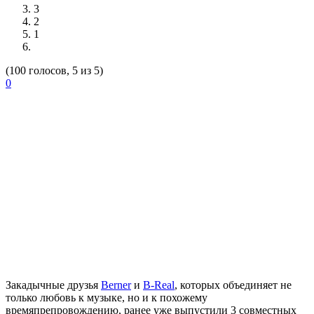
3
2
1
(100 голосов, 5 из 5)
0
Закадычные друзья
Berner
и
B-Real
, которых объединяет не
только любовь к музыке, но и к похожему
времяпрепровождению, ранее уже выпустили 3 совместных