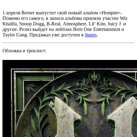
1 апреля
Berner
выпустит свой новый альбом
«Hempire»
.
Помимо его самого, в записи альбома приняли участие
Wiz
Khalifa
,
Snoop Dogg
,
B-Real
,
Atmosphere, Lil’ Kim, Juicy J
и
другие. Релиз выйдет на лейблах
Bern One Entertainment
и
Taylor Gang
. Предзаказ уже доступен в
Itunes
.
Обложка и треклист: