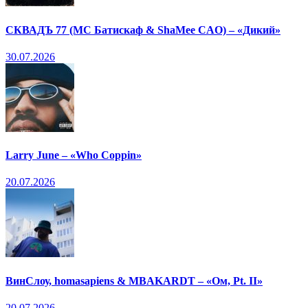
СКВАДЪ 77 (МС Батискаф & ShaMee CAO) – «Дикий»
30.07.2026
Larry June – «Who Coppin»
20.07.2026
ВинСлоу, homasapiens & MBAKARDT – «Ом, Pt. II»
20.07.2026