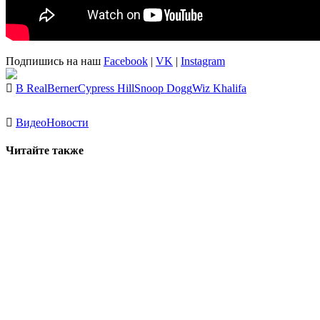
Подпишись на наш
Facebook
|
VK
|
Instagram
B Real
Berner
Cypress Hill
Snoop Dogg
Wiz Khalifa
Видео
Новости
Читайте также