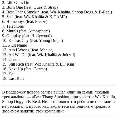
2. Life Goes On
3. Burn One (feat. Quez & Strap)
4. Best Thang Smokin (feat. Wiz Khalifa, Snoop Dogg & B-Real)
5. Seal (feat. Wiz Khalifa & K CAMP)
6. Homeboys (feat. Freeze)
7. Telephone
8. Murals (feat. Atmosphere)
9. Gunplay (feat. Hollywood)
10. Kansas City (feat. Young Dolph)
11. Plug Name
12. Am I Wrong (feat. Maejor)
13. All We Do (feat. Wiz Khalifa & Juicy J)
14. Cream
15. Still Rich (feat. Wiz Khalifa & Lil’ Kim)
16. Next Up (feat. Cozmo)
17. Feel
18. Last Run
В поддержку нового релиза вышел клип на самый людный
трек альбома —
«Best Thang Smokin»
, при участии
Wiz Khalifa,
Snoop Dogg
и
B-Real
. Ничего нового эти ребята не показали и
не рассказали, просто наслаждайтесь мелодичным треком о
любимом занятии этой компании: