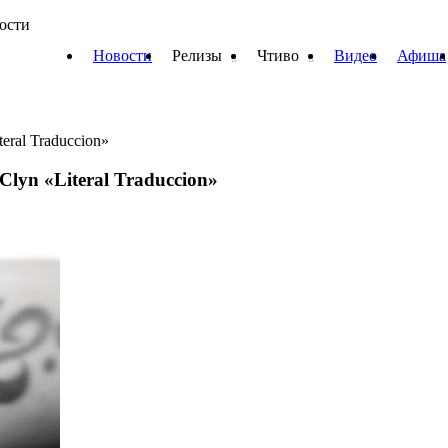
вости
Новости
Релизы
Чтиво
Видео
Афиша
ral Traduccion»
lyn «Literal Traduccion»