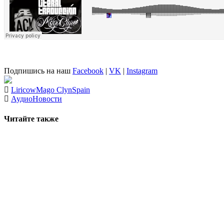
Подпишись на наш
Facebook
|
VK
|
Instagram
Liricow
Mago Clyn
Spain
Аудио
Новости
Читайте также