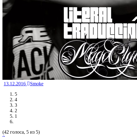
13.12.2016
Smoke
5
4
3
2
1
(42 голоса, 5 из 5)