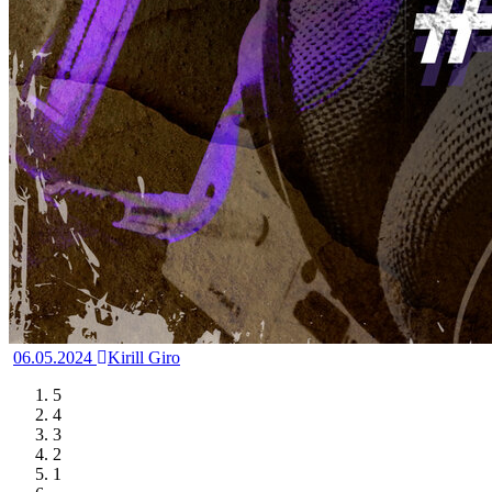
06.05.2024
Kirill Giro
5
4
3
2
1