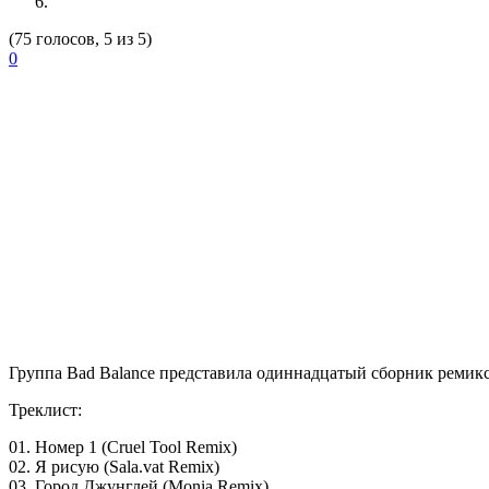
(75 голосов, 5 из 5)
0
Группа
Bad Balance
представила одиннадцатый сборник ремиксов
Треклист:
01. Номер 1 (Cruel Tool Remix)
02. Я рисую (Sala.vat Remix)
03. Город Джунглей (Monia Remix)