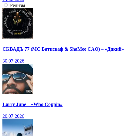
Релизы
СКВАДЪ 77 (МС Батискаф & ShaMee CAO) – «Дикий»
30.07.2026
Larry June – «Who Coppin»
20.07.2026