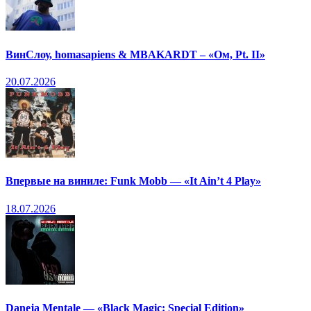
ВинСлоу, homasapiens & MBAKARDT – «Ом, Pt. II»
20.07.2026
Впервые на виниле: Funk Mobb — «It Ain’t 4 Play»
18.07.2026
Daneja Mentale — «Black Magic: Special Edition»