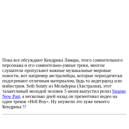
Пока все обсуждают Кендрика Ламара, этого сомнительного
персонажа и его сомнительно-умные треки, многие
слушатели пропускают важные музыкальные мировые
новости, вот например австралийцы, которые периодически
подогревают отличным материалом, будь то андеграунд или
мэйнстрим.
Seth Sentry
из Мельбурна (Австралия), этот
талантливый молодой человек 5 июня выпустил релиз
Strange
New Past
, а несколько дней назад он презентовал видео на
один треков
«Hell Boy»
. Ну неужели это хуже некоего
Кендрика !?