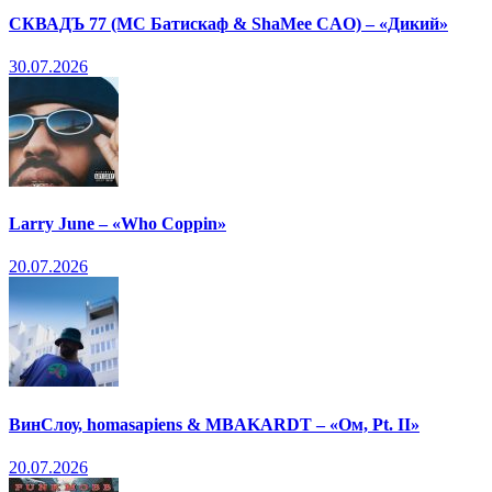
СКВАДЪ 77 (МС Батискаф & ShaMee CAO) – «Дикий»
30.07.2026
Larry June – «Who Coppin»
20.07.2026
ВинСлоу, homasapiens & MBAKARDT – «Ом, Pt. II»
20.07.2026