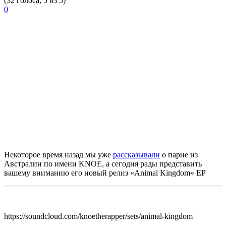
(32 голоса, 5 из 5)
0
Некоторое время назад мы уже
рассказывали
о парне из
Австралии по имени
KNOE,
а сегодня рады представить
вашему вниманию его новый релиз
«Animal Kingdom» EP
https://soundcloud.com/knoetherapper/sets/animal-kingdom