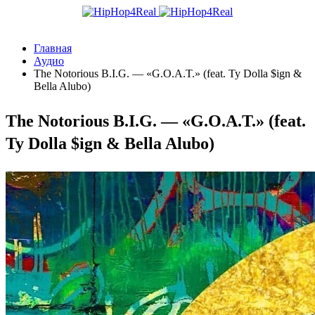
Главная
Аудио
The Notorious B.I.G. — «G.O.A.T.» (feat. Ty Dolla $ign &
Bella Alubo)
The Notorious B.I.G. — «G.O.A.T.» (feat.
Ty Dolla $ign & Bella Alubo)