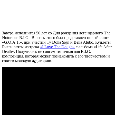
Завтра исполнится 50 лет со Дня рождения легендарного
The
Notorious B.I.G.
. В честь этого был представлен новый сингл
«G.O.A.T.», при участии
Ty Dolla $ign
и
Bella Alubo
. Куплеты
Бигги взяты из трека
«I Love The Dough»
с альбома «Life After
Death». Получилась не совсем типичная для B.I.G.
композиция, которая может познакомить с его творчеством и
совсем молодую аудиторию.