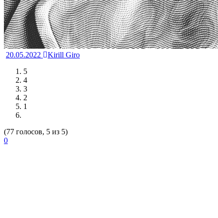
20.05.2022
Kirill Giro
5
4
3
2
1
(77 голосов, 5 из 5)
0