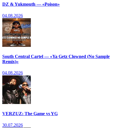
DZ & Yukmouth — «Poison»
04.08.2026
South Central Cartel — «Ya Getz Clowned (No Sample
Remix)»
04.08.2026
VERZUZ: The Game vs YG
30.07.2026