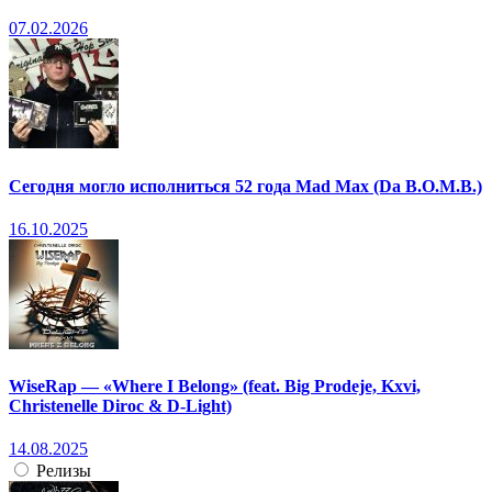
07.02.2026
Сегодня могло исполниться 52 года Mad Max (Da B.O.M.B.)
16.10.2025
WiseRap — «Where I Belong» (feat. Big Prodeje, Kxvi,
Christenelle Diroc & D-Light)
14.08.2025
Релизы