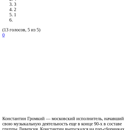
3
2
1
(13 голосов, 5 из 5)
0
Константин Громкий
— московский исполнитель, начавший
свою музыкальную деятельность еще в конце 90-х в составе
группы Диверсия. Константин выпускался на рэп-сборниках