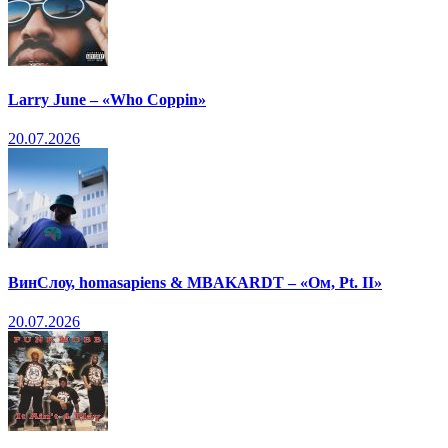
Larry June – «Who Coppin»
20.07.2026
ВинСлоу, homasapiens & MBAKARDT – «Ом, Pt. II»
20.07.2026