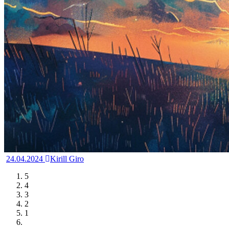
24.04.2024
Kirill Giro
5
4
3
2
1