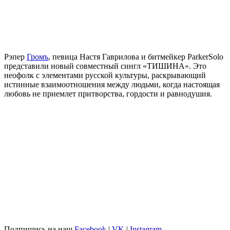
Рэпер
Громъ
, певица
Настя Гаврилова
и битмейкер
ParkerSolo
представили новый совместный сингл «ТИШИНА». Это
неофолк с элементами русской культуры, раскрывающий
истинные взаимоотношения между людьми, когда настоящая
любовь не приемлет притворства, гордости и равнодушия.
Подпишись на наш
Facebook
|
VK
|
Instagram