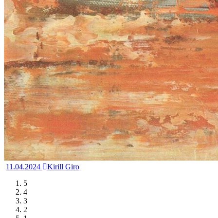
11.04.2024
Kirill Giro
5
4
3
2