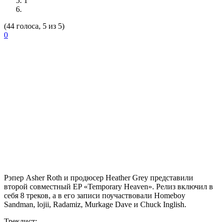
1
(44 голоса, 5 из 5)
0
Рэпер
Asher Roth
и продюсер
Heather Grey
представили
второй совместный EP «Temporary Heaven». Релиз включил в
себя 8 треков, а в его записи поучаствовали Homeboy
Sandman, lojii, Radamiz, Murkage Dave и Chuck Inglish.
Треклист: