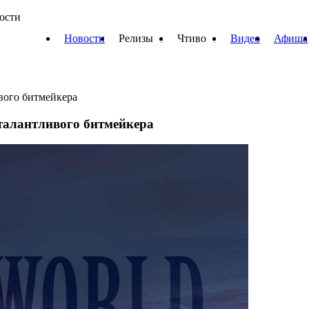
вости
Новости
Релизы
Чтиво
Видео
Афиша
вого битмейкера
талантливого битмейкера