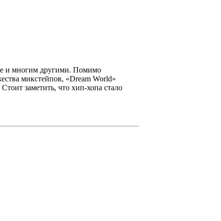
se
и многим другими. Помимо
ества микстейпов,
«Dream World»
 Стоит заметить, что хип-хопа стало