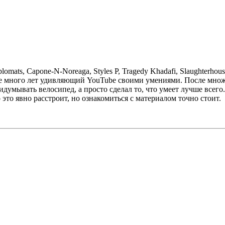
lomats, Capone-N-Noreaga, Styles P, Tragedy Khadafi, Slaughterhou
е много лет удивляющий
YouTube
своими умениями. После множ
думывать велосипед, а просто сделал то, что умеет лучше всего.
это явно расстроит, но ознакомиться с материалом точно стоит.