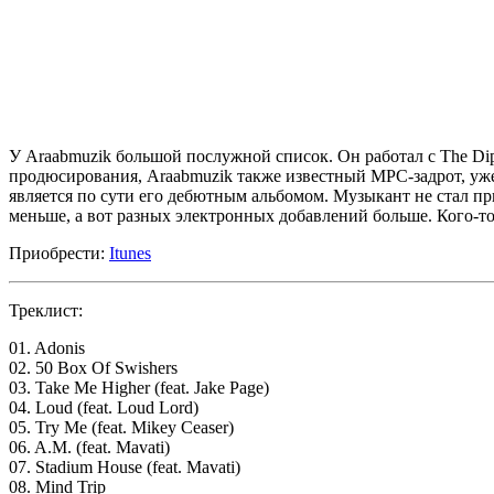
У
Araabmuzik
большой послужной список. Он работал с
The Dip
продюсирования,
Araabmuzik
также известный MPC-задрот, уж
является по сути его дебютным альбомом. Музыкант не стал при
меньше, а вот разных электронных добавлений больше. Кого-то 
Приобрести:
Itunes
Треклист:
01. Adonis
02. 50 Box Of Swishers
03. Take Me Higher (feat. Jake Page)
04. Loud (feat. Loud Lord)
05. Try Me (feat. Mikey Ceaser)
06. A.M. (feat. Mavati)
07. Stadium House (feat. Mavati)
08. Mind Trip