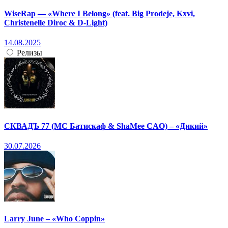
WiseRap — «Where I Belong» (feat. Big Prodeje, Kxvi,
Christenelle Diroc & D-Light)
14.08.2025
Релизы
СКВАДЪ 77 (МС Батискаф & ShaMee CAO) – «Дикий»
30.07.2026
Larry June – «Who Coppin»