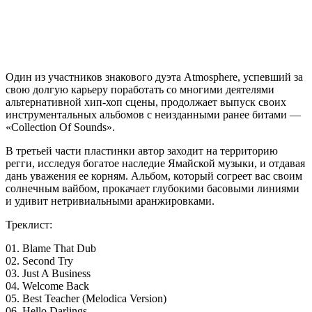
Один из участников знакового дуэта Atmosphere, успевший за
свою долгую карьеру поработать со многими деятелями
альтернативной хип-хоп сцены, продолжает выпуск своих
инструментальных альбомов с неизданными ранее битами —
«Collection Of Sounds».
В третьей части пластинки автор заходит на территорию
регги, исследуя богатое наследие Ямайской музыки, и отдавая
дань уважения ее корням. Альбом, который согреет вас своим
солнечным вайбом, прокачает глубокими басовыми линиями
и удивит нетривиальными аранжировками.
Треклист:
01. Blame That Dub
02. Second Try
03. Just A Business
04. Welcome Back
05. Best Teacher (Melodica Version)
06. Hello Darlings